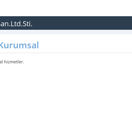
an.Ltd.Sti.
Kurumsal
l hizmetler.