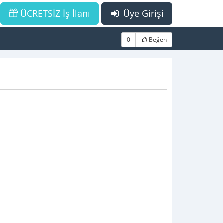
ÜCRETSİZ İş İlanı
Üye Girişi
0
Beğen