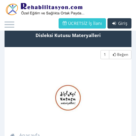
ÜCRETSİZ İş İlanı
Giriş
Disleksi Kutusu Materyalleri
1
Beğen
Anasayfa