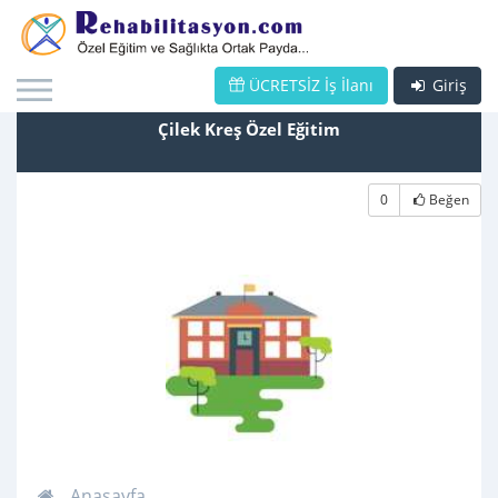
ÜCRETSİZ İş İlanı
Giriş
Çilek Kreş Özel Eğitim
0
Beğen
Anasayfa