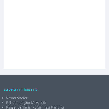
FAYDALI LİNKLER
Resmi Siteler
Rehabilitasyon Mevzuatı
Kişisel Verilerin Korunması Kanunu