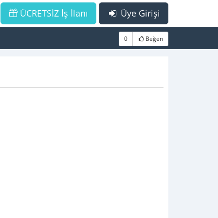
ÜCRETSİZ İş İlanı
Üye Girişi
0
Beğen