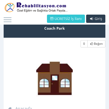
ÜCRETSİZ İş İlanı
Giriş
Coach Park
0
Beğen
Anasayfa