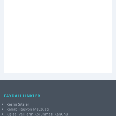
FAYDALI LİNKLER
Resmi Siteler
Rehabilitasyon Mevzuatı
Kişisel Verilerin Korunması Kanunu