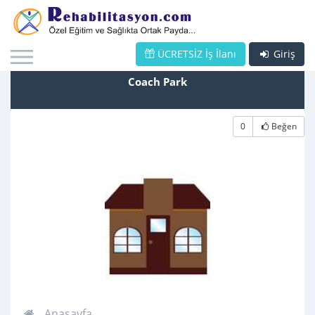
ÜCRETSİZ İş İlanı
Giriş
Coach Park
0
Beğen
Anasayfa