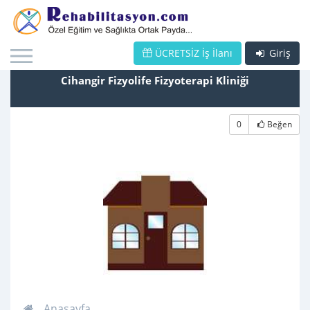
ÜCRETSİZ İş İlanı
Giriş
Cihangir Fizyolife Fizyoterapi Kliniği
0
Beğen
Anasayfa