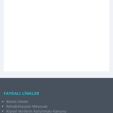
FAYDALI LİNKLER
Resmi Siteler
Rehabilitasyon Mevzuatı
Kişisel Verilerin Korunması Kanunu