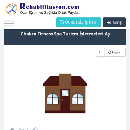
ÜCRETSİZ İş İlanı
Giriş
Chakra Fitness Spa Turizm İşletmeleri Aş
0
Beğen
Anasayfa