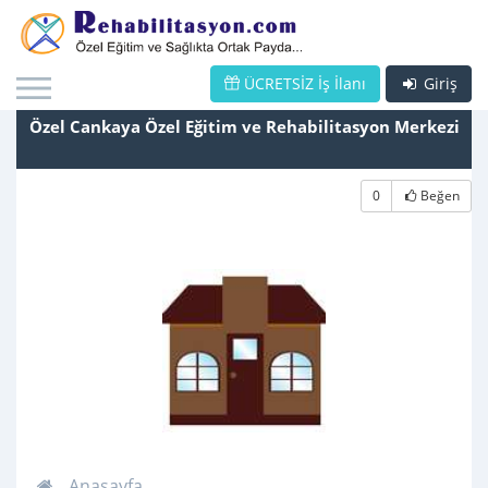
ÜCRETSİZ İş İlanı
Giriş
Özel Cankaya Özel Eğitim ve Rehabilitasyon Merkezi
0
Beğen
Anasayfa