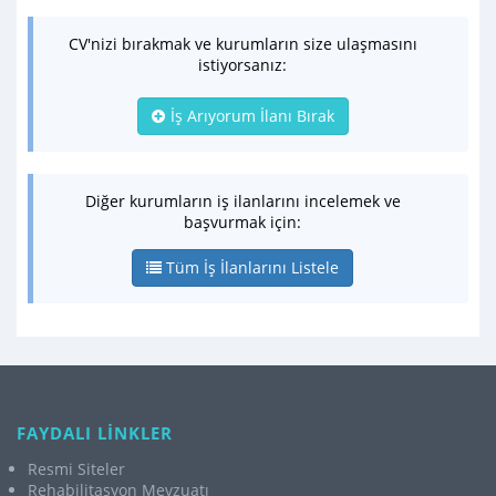
CV'nizi bırakmak ve kurumların size ulaşmasını
istiyorsanız:
İş Arıyorum İlanı Bırak
Diğer kurumların iş ilanlarını incelemek ve
başvurmak için:
Tüm İş İlanlarını Listele
FAYDALI LİNKLER
Resmi Siteler
Rehabilitasyon Mevzuatı