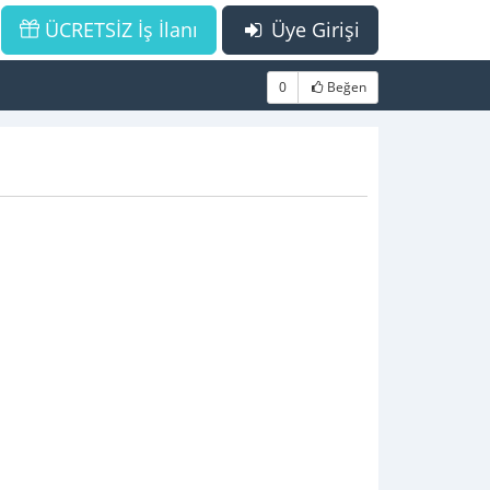
ÜCRETSİZ İş İlanı
Üye Girişi
0
Beğen