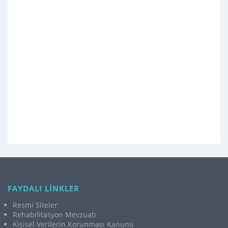
FAYDALI LİNKLER
Resmi Siteler
Rehabilitasyon Mevzuatı
Kişisel Verilerin Korunması Kanunu