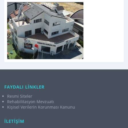
FAYDALI LİNKLER
Resmi Siteler
Rehabilitasyon Mevzuatı
Kişisel Verilerin Korunması Kanunu
İLETİŞİM