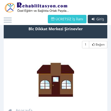
ÜCRETSİZ İş İlanı
Giriş
Blc Dikkat Merkezi Şirinevler
1
Beğen
Anasayfa