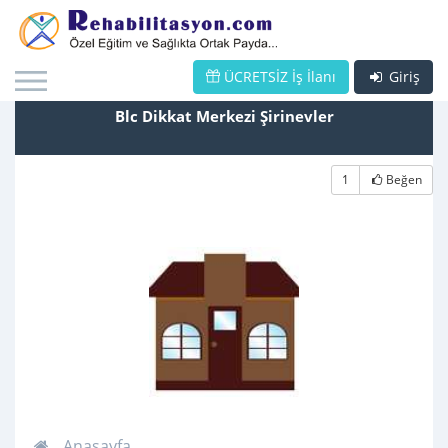
ÜCRETSİZ İş İlanı
Giriş
Blc Dikkat Merkezi Şirinevler
1
Beğen
Anasayfa