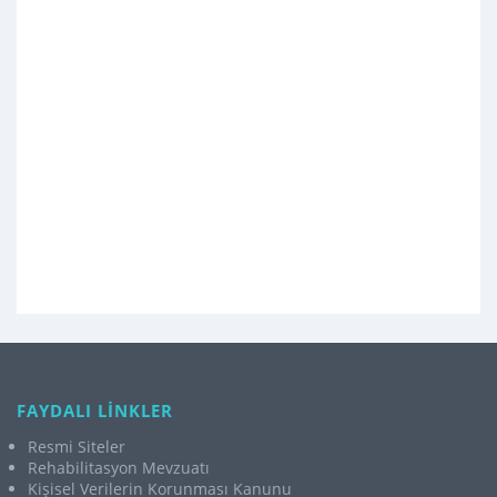
FAYDALI LİNKLER
Resmi Siteler
Rehabilitasyon Mevzuatı
Kişisel Verilerin Korunması Kanunu