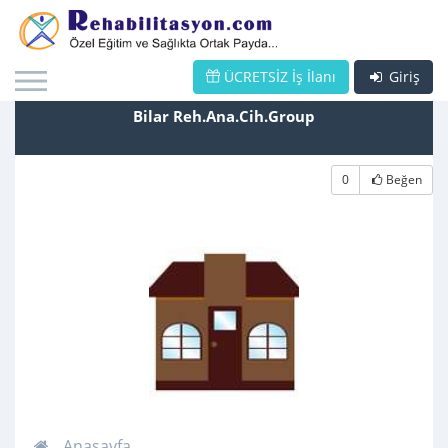
ÜCRETSİZ İş İlanı
Giriş
Bilar Reh.Ana.Cih.Group
0
Beğen
Anasayfa