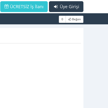
ÜCRETSİZ İş İlanı
Üye Girişi
0
Beğen