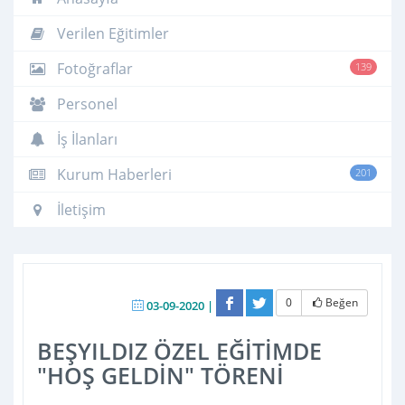
Verilen Eğitimler
Fotoğraflar
139
Personel
İş İlanları
Kurum Haberleri
201
İletişim
0
Beğen
03-09-2020 |
BEŞYILDIZ ÖZEL EĞİTİMDE
"HOŞ GELDİN" TÖRENİ