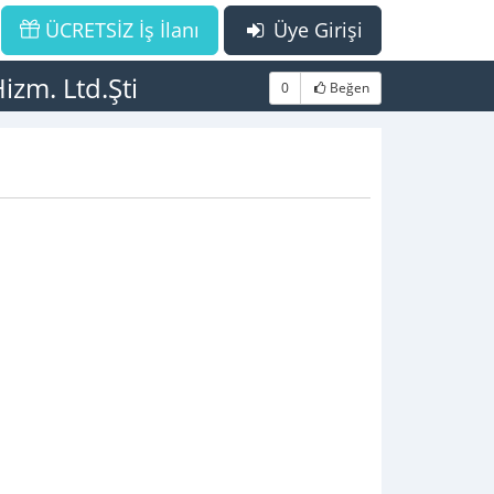
ÜCRETSİZ İş İlanı
Üye Girişi
izm. Ltd.Şti
0
Beğen