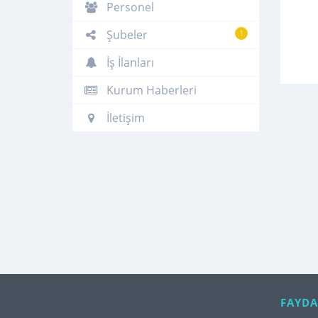
Personel
Şubeler
1
İş İlanları
Kurum Haberleri
İletişim
FAYDA