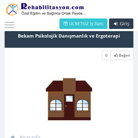
ÜCRETSİZ İş İlanı
Giriş
Bekam Psikolojik Danışmanlık ve Ergoterapi
0
Beğen
Anasayfa