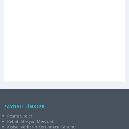
FAYDALI LİNKLER
Resmi Siteler
Rehabilitasyon Mevzuatı
Kişisel Verilerin Korunması Kanunu