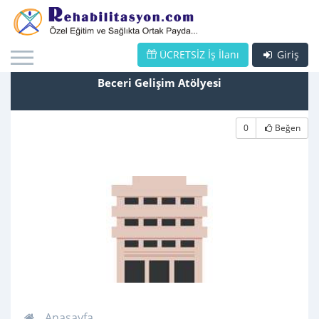
ÜCRETSİZ İş İlanı
Giriş
Beceri Gelişim Atölyesi
0
Beğen
Anasayfa