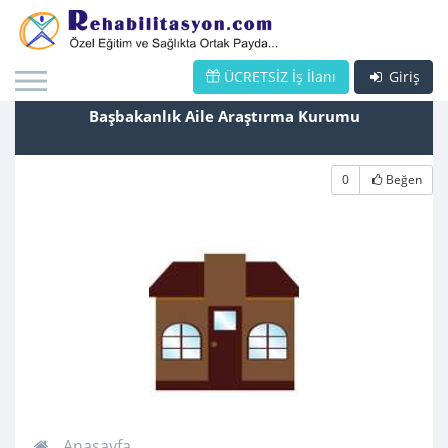
ÜCRETSİZ İş İlanı
Giriş
Başbakanlık Aile Araştırma Kurumu
0
Beğen
Anasayfa