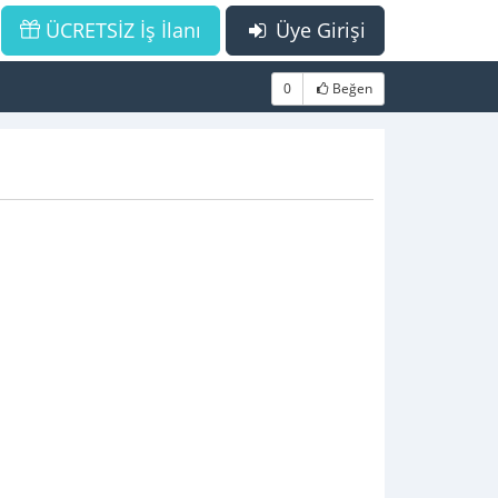
ÜCRETSİZ İş İlanı
Üye Girişi
0
Beğen