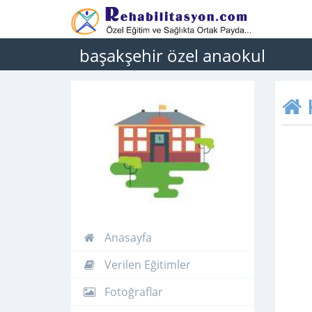
başakşehir özel anaokul
Anasayfa
Verilen Eğitimler
Fotoğraflar