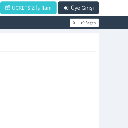
ÜCRETSİZ İş İlanı
Üye Girişi
0
Beğen