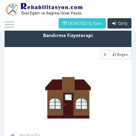
ÜCRETSİZ İş İlanı
Giriş
Bandırma Fizyoterapi
0
Beğen
Anasayfa