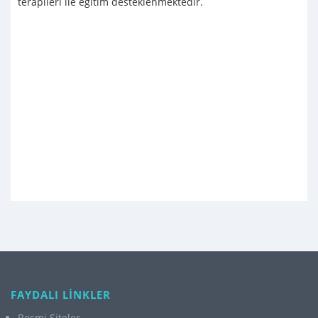
terapileri ile eğitim desteklenmektedir.
FAYDALI LİNKLER
Resmi Siteler