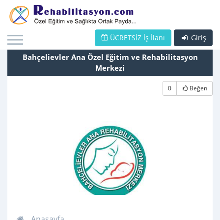
ÜCRETSİZ İş İlanı
Giriş
Bahçelievler Ana Özel Eğitim ve Rehabilitasyon
Merkezi
0
Beğen
Anasayfa