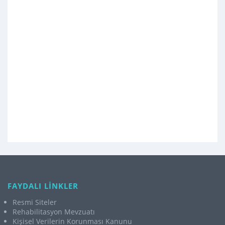
FAYDALI LİNKLER
Resmi Siteler
Rehabilitasyon Mevzuatı
Kişisel Verilerin Korunması Kanunu