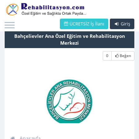
ÜCRETSİZ İş İlanı
Giriş
Bahçelievler Ana Özel Eğitim ve Rehabilitasyon
Merkezi
0
Beğen
Anasayfa