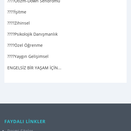
????Otizm-Down Sendromu
????İşitme
????Zihinsel
????Psikolojik Danışmanlık
????Özel Öğrenme
????Yaygın Gelişimsel
ENGELSİZ BİR YAŞAM İÇİN...
FAYDALI LİNKLER
Resmi Siteler