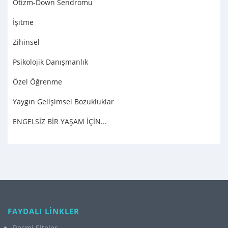
Otizm-Down Sendromu
İşitme
Zihinsel
Psikolojik Danışmanlık
Özel Öğrenme
Yaygın Gelişimsel Bozukluklar
ENGELSİZ BİR YAŞAM İÇİN...
FAYDALI LİNKLER
Resmi Siteler