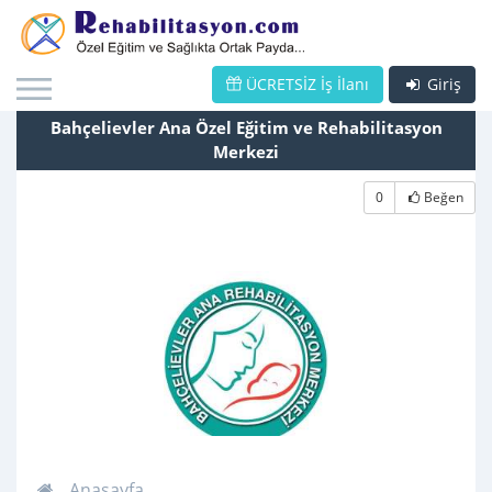
ÜCRETSİZ İş İlanı
Giriş
Bahçelievler Ana Özel Eğitim ve Rehabilitasyon
Merkezi
0
Beğen
Anasayfa