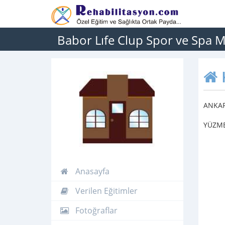
Babor Lıfe Clup Spor ve Spa M
ANKAR
YÜZME
Anasayfa
Verilen Eğitimler
Fotoğraflar