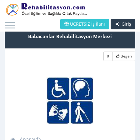
ÜCRETSİZ İş İlanı
Giriş
Babacanlar Rehabilitasyon Merkezi
0
Beğen
Anasayfa