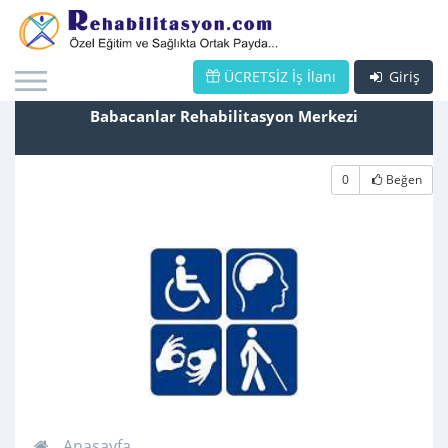
ÜCRETSİZ İş İlanı
Giriş
Babacanlar Rehabilitasyon Merkezi
0
Beğen
Anasayfa