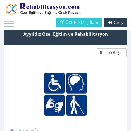
ÜCRETSİZ İş İlanı
Giriş
Ayyıldız Özel Eğitim ve Rehabilitasyon
0
Beğen
Anasayfa