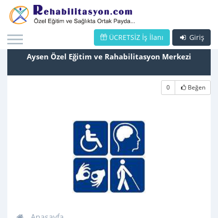
ÜCRETSİZ İş İlanı
Giriş
Aysen Özel Eğitim ve Rahabilitasyon Merkezi
0
Beğen
Anasayfa