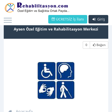
ÜCRETSİZ İş İlanı
Giriş
Aysen Özel Eğitim ve Rahabilitasyon Merkezi
0
Beğen
Anasayfa