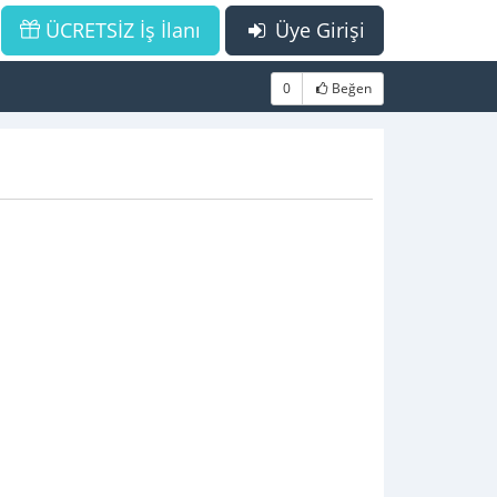
ÜCRETSİZ İş İlanı
Üye Girişi
0
Beğen