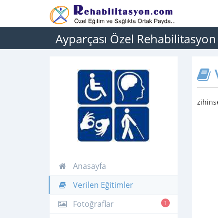
Ayparçası Özel Rehabilitasyon
V
zihins
Anasayfa
Verilen Eğitimler
Fotoğraflar
1