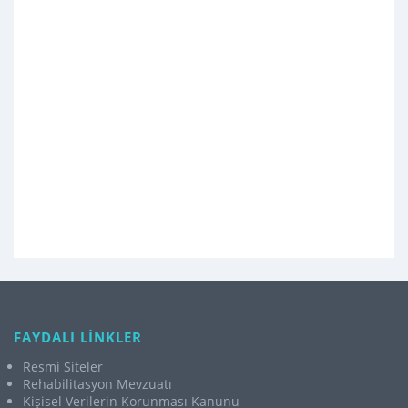
FAYDALI LİNKLER
Resmi Siteler
Rehabilitasyon Mevzuatı
Kişisel Verilerin Korunması Kanunu