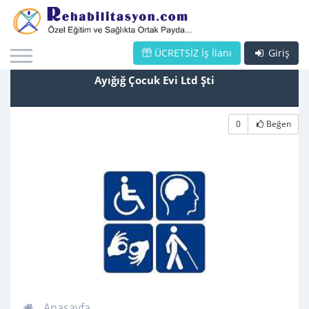
ÜCRETSİZ İş İlanı
Giriş
Ayığığ Çocuk Evi Ltd Şti
0
Beğen
Anasayfa