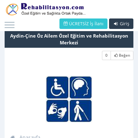
ÜCRETSİZ İş İlanı
Giriş
Aydin-Çine Öz Ailem Özel Eğitim ve Rehabilitasyon
Merkezi
0
Beğen
Anasayfa