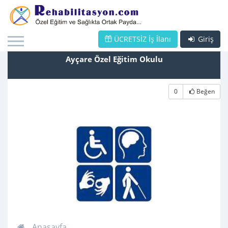
ÜCRETSİZ İş İlanı
Giriş
Ayçare Özel Eğitim Okulu
0
Beğen
Anasayfa