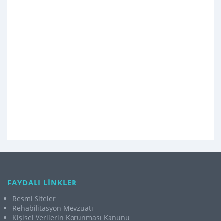
FAYDALI LİNKLER
Resmi Siteler
Rehabilitasyon Mevzuatı
Kişisel Verilerin Korunması Kanunu