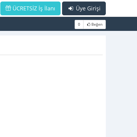
ÜCRETSİZ İş İlanı
Üye Girişi
0
Beğen