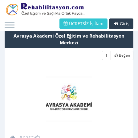
ÜCRETSİZ İş İlanı
Giriş
Avrasya Akademi Özel Eğitim ve Rehabilitasyon
Merkezi
1
Beğen
Anasayfa