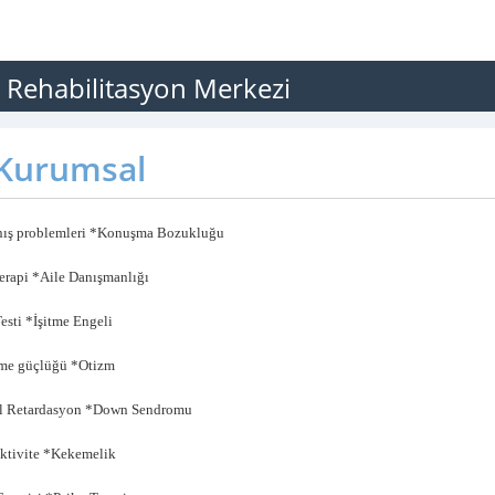
ve Rehabilitasyon Merkezi
Kurumsal
ış problemleri *Konuşma Bozukluğu
erapi *Aile Danışmanlığı
esti *İşitme Engeli
me güçlüğü *Otizm
l Retardasyon *Down Sendromu
ktivite *Kekemelik