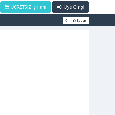
ÜCRETSİZ İş İlanı
Üye Girişi
0
Beğen