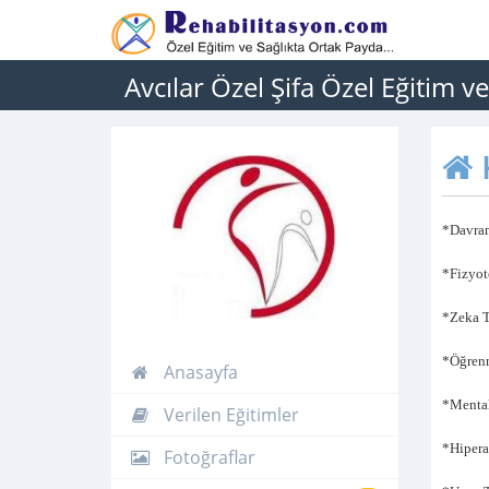
Avcılar Özel Şifa Özel Eğitim 
*Davran
*Fizyot
*Zeka T
*Öğren
Anasayfa
*Menta
Verilen Eğitimler
*Hipera
Fotoğraflar