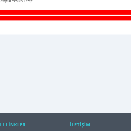
erapisi *Psiko Terapi
rapi Suit Terapi Süit Terapi Ugl Terapi Iq testi Ücretsiz Servis İstanbul Avcılar
er Cihangir Gümüşpala Fizik Tedavi Pecs Wisc r Wıscr Wiscr Leiter Esenyurt Kıraç H
LI LİNKLER
İLETİŞİM