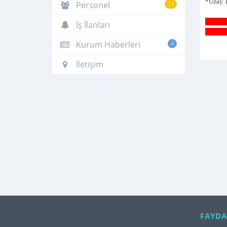
*Uzay T
Personel
13
Uzay Te
İş İlanları
Parsell
Kurum Haberleri
4
İletişim
FAYDA