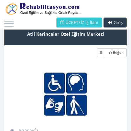
ÜCRETSİZ İş İlanı
Giriş
Atli Karincalar Özel Eğitim Merkezi
0
Beğen
Anasayfa