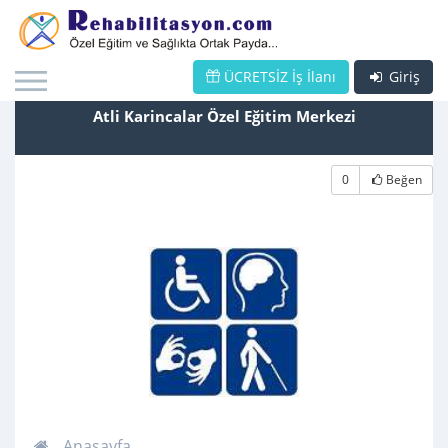
ÜCRETSİZ İş İlanı
Giriş
Atli Karincalar Özel Eğitim Merkezi
0
Beğen
Anasayfa