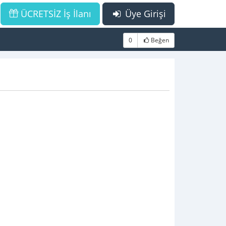
ÜCRETSİZ İş İlanı
Üye Girişi
0
Beğen