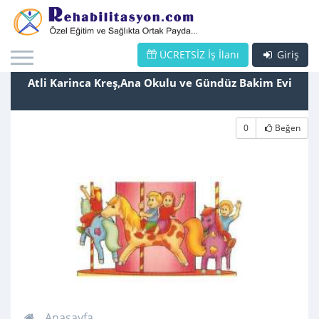
ÜCRETSİZ İş İlanı
Giriş
Atli Karinca Kreş,Ana Okulu ve Gündüz Bakim Evi
0
Beğen
Anasayfa