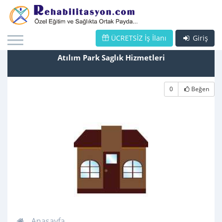
ÜCRETSİZ İş İlanı
Giriş
Atılım Park Saglık Hizmetleri
0
Beğen
Anasayfa