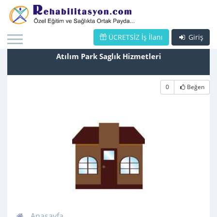
ÜCRETSİZ İş İlanı
Giriş
Atılım Park Saglık Hizmetleri
0
Beğen
Anasayfa