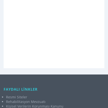
FAYDALI LİNKLER
Resmi Siteler
Rehabilitasyon Mevzuatı
Kişisel Verilerin Korunması Kanunu